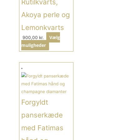
Rutilkvarts,
Akoya perle og
Lemonkvarts
Vælg
900,00
kr.
muligheder
Dette
vare
har
flere
varianter.
Forgyldt
Mulighederne
kan
panserkæde
vælges
med Fatimas
på
varesiden