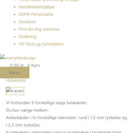
Handelsbetingelser
GDPR Persondata
Gavekort
Find din ring størrelse
Oxidering
VIP Klub og nyhedsbrev
0,00
kr.
0
Kurv
Menu
Halskæder
Vi forhandler 5 forskellige slags halskæder.
Du kan vælge mellem:
Ankerkæder i to forskellige størrelser: rund i 1,3 mm tykkelse og
i 2,3 mm tykkelse,
Kuglekæder i almindelig rund og kuglekæde i facetteret form