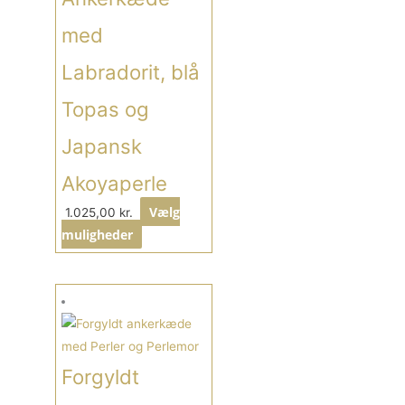
på
med
varesiden
Labradorit, blå
Topas og
Japansk
Akoyaperle
Vælg
1.025,00
kr.
muligheder
Dette
vare
har
flere
Forgyldt
varianter.