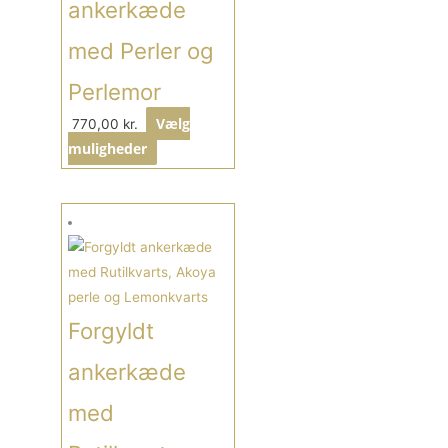
Mulighederne
ankerkæde
kan
med Perler og
vælges
på
Perlemor
varesiden
Vælg
770,00
kr.
muligheder
Dette
vare
har
flere
varianter.
Forgyldt
Mulighederne
kan
ankerkæde
vælges
med
på
varesiden