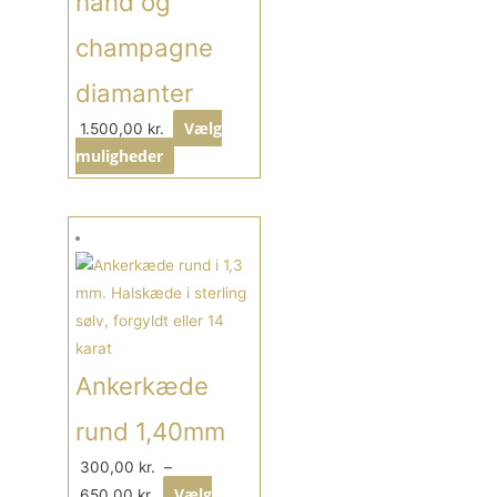
hånd og
champagne
diamanter
Vælg
1.500,00
kr.
muligheder
Prisinterval:
Dette
300,00 kr.
vare
til
har
650,00 kr.
flere
varianter.
Mulighederne
Ankerkæde
kan
vælges
rund 1,40mm
på
300,00
kr.
–
varesiden
Vælg
650,00
kr.