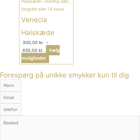
650,00 kr.
flere
varianter.
Venecia
Mulighederne
kan
Halskæde
vælges
300,00
kr.
–
på
Vælg
650,00
kr.
varesiden
muligheder
Forespørg på unikke smykker kun til dig