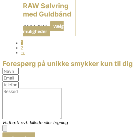
RAW Sølvring
med Guldbånd
Vælg
1.900,00
kr.
muligheder
1
2
→
Forespørg på unikke smykker kun til dig
Vedhæft evt. billede eller tegning