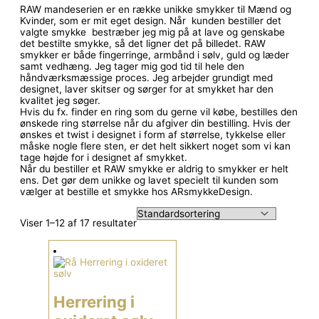
RAW mandeserien er en række unikke smykker til Mænd og
Kvinder, som er mit eget design. Når kunden bestiller det
valgte smykke bestræber jeg mig på at lave og genskabe
det bestilte smykke, så det ligner det på billedet. RAW
smykker er både fingerringe, armbånd i sølv, guld og læder
samt vedhæng. Jeg tager mig god tid til hele den
håndværksmæssige proces. Jeg arbejder grundigt med
designet, laver skitser og sørger for at smykket har den
kvalitet jeg søger.
Hvis du fx. finder en ring som du gerne vil købe, bestilles den
ønskede ring størrelse når du afgiver din bestilling. Hvis der
ønskes et twist i designet i form af størrelse, tykkelse eller
måske nogle flere sten, er det helt sikkert noget som vi kan
tage højde for i designet af smykket.
Når du bestiller et RAW smykke er aldrig to smykker er helt
ens. Det gør dem unikke og lavet specielt til kunden som
vælger at bestille et smykke hos ARsmykkeDesign.
Viser 1–12 af 17 resultater
Herrering i