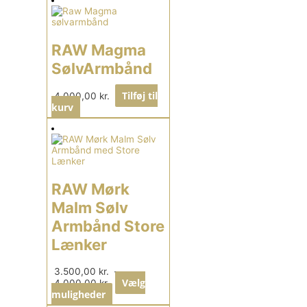
RAW Magma
SølvArmbånd
Tilføj til
4.000,00
kr.
kurv
RAW Mørk
Malm Sølv
Armbånd Store
Lænker
3.500,00
kr.
–
Vælg
4.000,00
kr.
muligheder