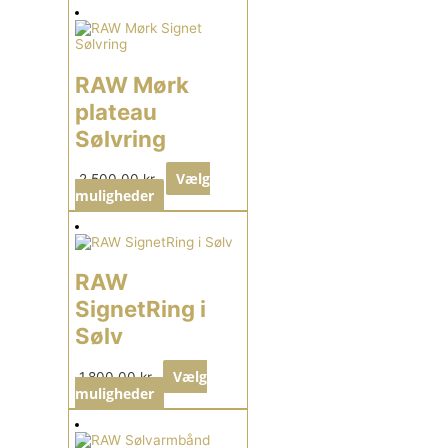
RAW Mørk
plateau
Sølvring
Vælg
2.500,00
kr.
muligheder
RAW
SignetRing i
Sølv
Vælg
1.800,00
kr.
muligheder