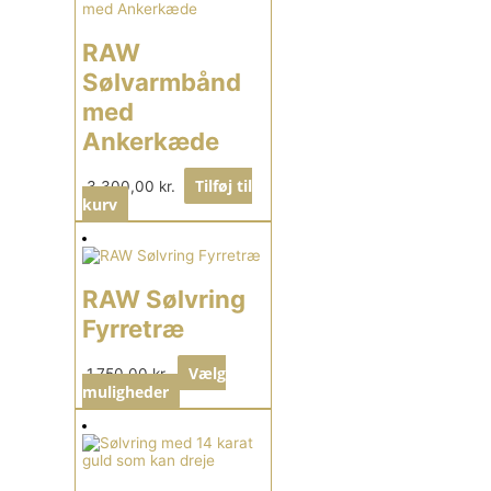
RAW
Sølvarmbånd
med
Ankerkæde
Tilføj til
3.300,00
kr.
kurv
RAW Sølvring
Fyrretræ
Vælg
1.750,00
kr.
muligheder