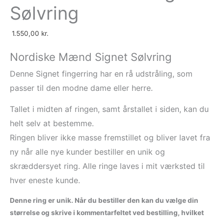
Sølvring
på
på
på
på
varesiden
varesiden
varesiden
varesiden
1.550,00
kr.
Nordiske Mænd Signet Sølvring
Denne Signet fingerring har en rå udstråling, som
passer til den modne dame eller herre.
Tallet i midten af ringen, samt årstallet i siden, kan du
helt selv at bestemme.
Ringen bliver ikke masse fremstillet og bliver lavet fra
ny når alle nye kunder bestiller en unik og
skræddersyet ring. Alle ringe laves i mit værksted til
hver eneste kunde.
Denne ring er unik. Når du bestiller den kan du vælge din
størrelse og skrive i kommentarfeltet ved bestilling, hvilket