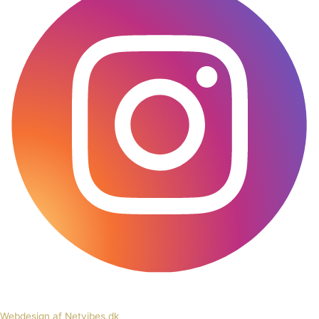
Webdesign af Netvibes.dk