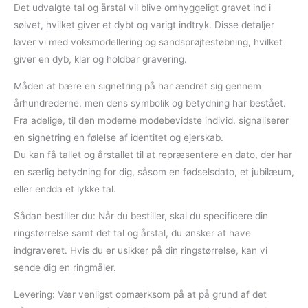
Det udvalgte tal og årstal vil blive omhyggeligt gravet ind i
sølvet, hvilket giver et dybt og varigt indtryk. Disse detaljer
laver vi med voksmodellering og sandsprøjtestøbning, hvilket
giver en dyb, klar og holdbar gravering.
Måden at bære en signetring på har ændret sig gennem
århundrederne, men dens symbolik og betydning har bestået.
Fra adelige, til den moderne modebevidste individ, signaliserer
en signetring en følelse af identitet og ejerskab.
Du kan få tallet og årstallet til at repræsentere en dato, der har
en særlig betydning for dig, såsom en fødselsdato, et jubilæum,
eller endda et lykke tal.
Sådan bestiller du: Når du bestiller, skal du specificere din
ringstørrelse samt det tal og årstal, du ønsker at have
indgraveret. Hvis du er usikker på din ringstørrelse, kan vi
sende dig en ringmåler.
Levering: Vær venligst opmærksom på at på grund af det