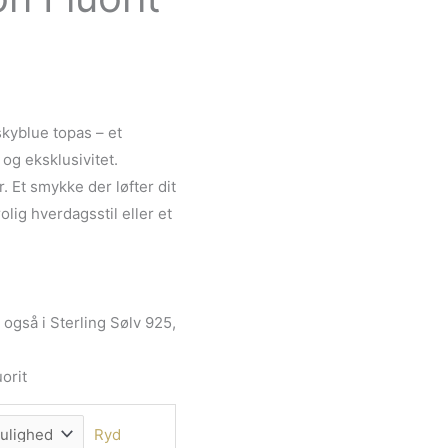
Mulighed
M
M
kan
k
k
vælges
v
v
på
p
p
vareside
v
v
v
skyblue topas – et
og eksklusivitet.
. Et smykke der løfter dit
olig hverdagsstil eller et
 også i Sterling Sølv 925,
orit
Ryd