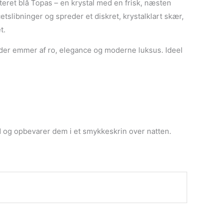
teret blå Topas – en krystal med en frisk, næsten
etslibninger og spreder et diskret, krystalklart skær,
t.
, der emmer af ro, elegance og moderne luksus. Ideel
ud og opbevarer dem i et smykkeskrin over natten.