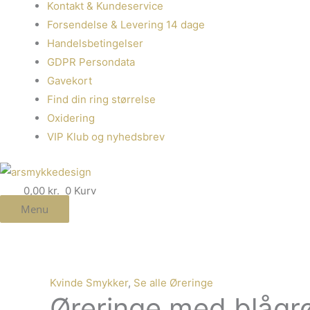
Kontakt & Kundeservice
Forsendelse & Levering 14 dage
Handelsbetingelser
GDPR Persondata
Gavekort
Find din ring størrelse
Oxidering
VIP Klub og nyhedsbrev
0,00
kr.
0
Kurv
Menu
Øreringe
med
blågrøn
Kvinde Smykker
,
Se alle Øreringe
Fluorit
Øreringe med blågrø
og