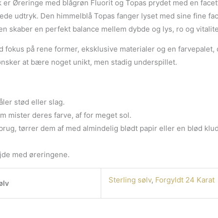
yk er Øreringe med blågrøn Fluorit og Topas prydet med en facet
samlede udtryk. Den himmelblå Topas fanger lyset med sine fine fac
en skaber en perfekt balance mellem dybde og lys, ro og vitalite
d fokus på rene former, eksklusive materialer og en farvepalet
ønsker at bære noget unikt, men stadig underspillet.
ler stød eller slag.
m mister deres farve, af for meget sol.
 brug, tørrer dem af med almindelig blødt papir eller en blød kl
bejde med øreringene.
Sterling sølv
,
Forgyldt 24 Karat
ølv