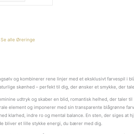
,
Se alle Øreringe
ingsølv og kombinerer rene linjer med et eksklusivt farvespil i 
rlige skønhed – perfekt til dig, der ønsker et smykke, der taler
inine udtryk og skaber en blid, romantisk helhed, der taler til 
trale element og imponerer med sin transparente blågrønne farv
med klarhed, indre ro og mental balance. En sten, der siges at h
e bliver et lille stykke energi, du bærer med dig.