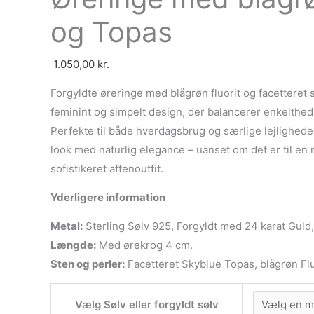
Topas
og Topas
antal
1.050,00
kr.
Forgyldte øreringe med blågrøn fluorit og facetteret 
feminint og simpelt design, der balancerer enkelthed 
Perfekte til både hverdagsbrug og særlige lejligheder
look med naturlig elegance – uanset om det er til en r
sofistikeret aftenoutfit.
Yderligere information
Metal:
Sterling Sølv 925, Forgyldt med 24 karat Guld,
Længde:
Med ørekrog 4 cm.
Sten og perler:
Facetteret Skyblue Topas, blågrøn Flu
Vælg Sølv eller forgyldt sølv