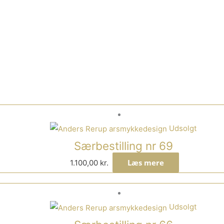
Udsolgt
Særbestilling nr 69
Læs mere
1.100,00
kr.
Udsolgt