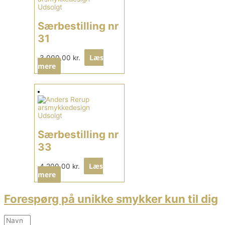
Udsolgt
Særbestilling nr
31
Læs
3.000,00
kr.
mere
Udsolgt
Særbestilling nr
33
Læs
4.200,00
kr.
mere
Forespørg på unikke smykker kun til dig