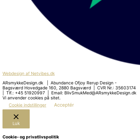
Webdesign af Netvibes.dk
ARsmykkeDesign.dk | Abundance Ofjoy Rerup Design -
Bagsværd Hovedgade 160, 2880 Bagsværd | CVR Nr.: 35603174
| Tlf.: +45 51920997 | Email: BlivSmukMed@ARsmykkeDesign.dk
Vi anvender cookies på sitet.
Acceptér
Cookie indstillinger
Luk
Cookie- og privatlivspolitik