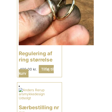
Regulering af
ring størrelse
Tilføj til
400,00
kr.
kurv
Udsolgt
Særbestilling nr