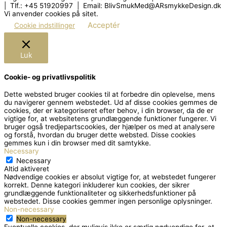
| Tlf.: +45 51920997 | Email: BlivSmukMed@ARsmykkeDesign.dk
Vi anvender cookies på sitet.
Acceptér
Cookie indstillinger
Luk
Cookie- og privatlivspolitik
Dette websted bruger cookies til at forbedre din oplevelse, mens
du navigerer gennem webstedet.
Ud af disse cookies gemmes de
cookies, der er kategoriseret efter behov, i din browser, da de er
vigtige for, at websitetens grundlæggende funktioner fungerer.
Vi
bruger også tredjepartscookies, der hjælper os med at analysere
og forstå, hvordan du bruger dette websted.
Disse cookies
gemmes kun i din browser med dit samtykke.
Necessary
Necessary
Altid aktiveret
Nødvendige cookies er absolut vigtige for, at webstedet fungerer
korrekt. Denne kategori inkluderer kun cookies, der sikrer
grundlæggende funktionaliteter og sikkerhedsfunktioner på
webstedet. Disse cookies gemmer ingen personlige oplysninger.
Non-necessary
Non-necessary
Eventuelle cookies, der muligvis ikke er særlig nødvendige for, at