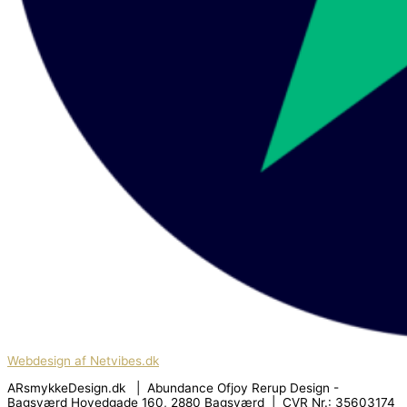
Webdesign af Netvibes.dk
ARsmykkeDesign.dk | Abundance Ofjoy Rerup Design -
Bagsværd Hovedgade 160, 2880 Bagsværd | CVR Nr.: 35603174