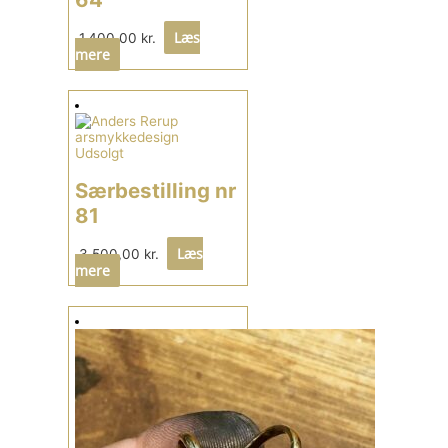
Læs
1.400,00
kr.
mere
Udsolgt
Særbestilling nr
81
Læs
3.500,00
kr.
mere