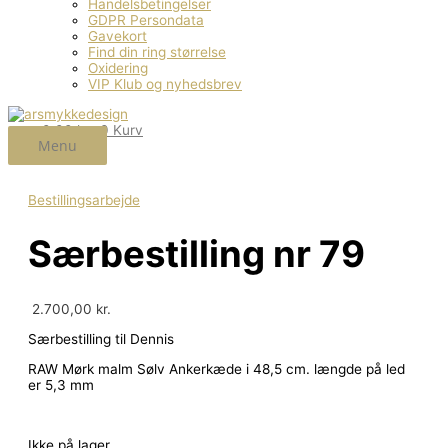
Handelsbetingelser
GDPR Persondata
Gavekort
Find din ring størrelse
Oxidering
VIP Klub og nyhedsbrev
0,00
kr.
0
Kurv
Menu
Bestillingsarbejde
Særbestilling nr 79
2.700,00
kr.
Særbestilling til Dennis
RAW Mørk malm Sølv Ankerkæde i 48,5 cm. længde på led
er 5,3 mm
Ikke på lager