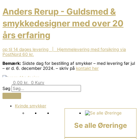
Gå
til
Anders Rerup - Guldsmed &
indholdet
smykkedesigner med over 20
års erfaring
op til 14 dages levering | Hjemmelevering med forsikring via
PostNord 60 kr.
Bemærk:
Sidste dag for bestilling af smykker – med levering før jul
– er d. 6. december 2024. – skriv på
kontakt her
0,00
kr.
0
Kurv
Søg
Kvinde smykker
Se alle Øreringe