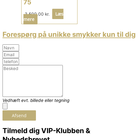
75
Læs
3.500,00
kr.
mere
Forespørg på unikke smykker kun til dig
Vedhæft evt. billede eller tegning
Afsend
Tilmeld dig VIP-Klubben &
Nyhedsbrevet