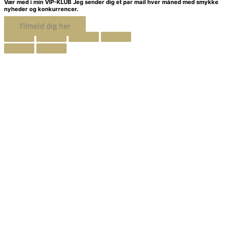
Vær med i min VIP-KLUB
Jeg sender dig et par mail hver måned med smykke
nyheder og konkurrencer.
Tilmeld dig her