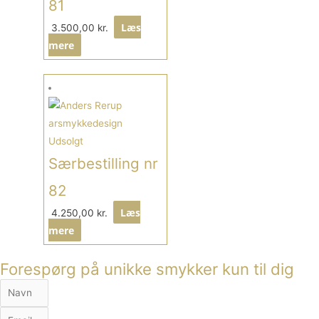
81
Læs
3.500,00
kr.
mere
Udsolgt
Særbestilling nr
82
Læs
4.250,00
kr.
mere
Forespørg på unikke smykker kun til dig