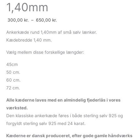
1,40mm
på
på
på
på
varesiden
varesiden
varesiden
varesiden
300,00
kr.
–
650,00
kr.
Ankerkæde rund 1,40mm af små sølv lænker.
Kædebredde 1,40 mm.
Vælg mellem disse forskellige længder:
45cm
50 cm.
60 cm.
72 cm.
Alle kæderne laves med en almindelig fjederlås i vores
værksted.
Den klassiske ankerkæde føres i både sterling sølv 925 og
forgyldt sterling sølv 925 med 24 karat.
Kæderne er dansk produceret, efter gode gamle håndværks