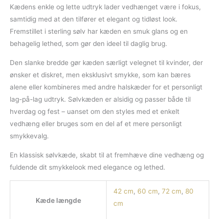
Kædens enkle og lette udtryk lader vedhænget være i fokus,
samtidig med at den tilfører et elegant og tidløst look.
Fremstillet i sterling sølv har kæden en smuk glans og en
behagelig lethed, som gør den ideel til daglig brug.
Den slanke bredde gør kæden særligt velegnet til kvinder, der
ønsker et diskret, men eksklusivt smykke, som kan bæres
alene eller kombineres med andre halskæder for et personligt
lag-på-lag udtryk. Sølvkæden er alsidig og passer både til
hverdag og fest – uanset om den styles med et enkelt
vedhæng eller bruges som en del af et mere personligt
smykkevalg.
En klassisk sølvkæde, skabt til at fremhæve dine vedhæng og
fuldende dit smykkelook med elegance og lethed.
42 cm
,
60 cm
,
72 cm
,
80
Kæde længde
cm