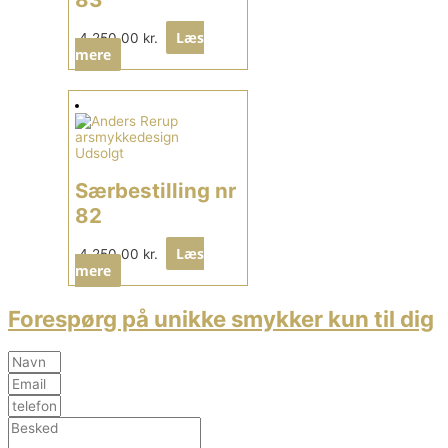
Læs
4.250,00
kr.
mere
Udsolgt
Særbestilling nr
82
Læs
4.250,00
kr.
mere
Forespørg på unikke smykker kun til dig