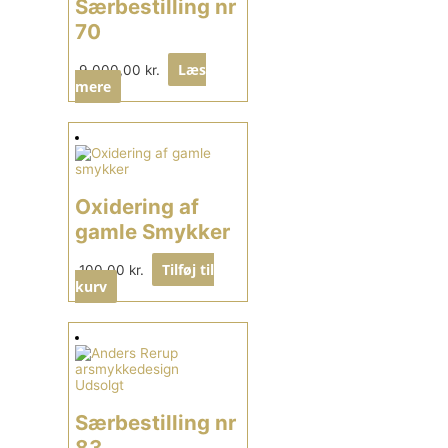
Særbestilling nr
70
Læs
9.000,00
kr.
mere
Oxidering af
gamle Smykker
Tilføj til
100,00
kr.
kurv
Udsolgt
Særbestilling nr
83