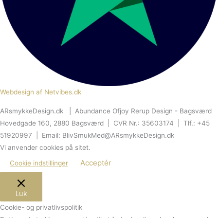
Webdesign af Netvibes.dk
ARsmykkeDesign.dk | Abundance Ofjoy Rerup Design - Bagsværd
Hovedgade 160, 2880 Bagsværd | CVR Nr.: 35603174 | Tlf.: +45
51920997 | Email: BlivSmukMed@ARsmykkeDesign.dk
Vi anvender cookies på sitet.
Acceptér
Cookie indstillinger
Luk
Cookie- og privatlivspolitik